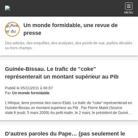
MENU
Un monde formidable, une revue de
presse
Des articles, des enquêtes, des analyses, des points de vue, parfois décalés
ou hors champs.
Guinée-Bissau. Le trafic de "coke"
représenterait un montant supérieur au Pib
Publié le 05/11/2011 à 00:07
Par
Un monde formidable
L'Afrique, terre promise des narco-Etats. Le trafic de "coke" représenterait en
Guinée-Bissau un montant supérieur au Pib . Par Pierre Malet (Source
slate.fr jeudi, 5 mars 2009) Au petit matin, le 2 mars, le président de Guinée-
Bissau, Joao Bernardo Vieira...
D’autres paroles du Pape… (pas seulement le