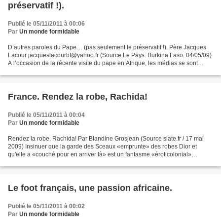
préservatif !).
Publié le 05/11/2011 à 00:06
Par
Un monde formidable
D’autres paroles du Pape… (pas seulement le préservatif !). Père Jacques
Lacour jacqueslacourbf@yahoo.fr (Source Le Pays. Burkina Faso. 04/05/09)
A l’occasion de la récente visite du pape en Afrique, les médias se sont
focalisés sur les paroles qu’il...
France. Rendez la robe, Rachida!
Publié le 05/11/2011 à 00:04
Par
Un monde formidable
Rendez la robe, Rachida! Par Blandine Grosjean (Source slate.fr / 17 mai
2009) Insinuer que la garde des Sceaux «emprunte» des robes Dior et
qu'elle a «couché pour en arriver là» est un fantasme «éroticolonial»
doublement stigmatisant. Rachida en Dior....
Le foot français, une passion africaine.
Publié le 05/11/2011 à 00:02
Par
Un monde formidable