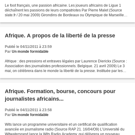
Le foot français, une passion africaine. Les joueurs africains de Ligue 1
déchaînent les passions de leurs compatriotes Par Pierre Malet (Source
slate.fr / 20 mai 2009) Girondins de Bordeaux ou Olympique de Marseille
champion de France? Une angoissante...
Afrique. A propos de la liberté de la presse
Publié le 04/11/2011 à 23:59
Par
Un monde formidable
Afrique : des pressions et entraves légales par Laurence Dierickx (Source :
Association des journalistes professionnels. Belgique. 21 avril 2009) Le 3
mai, on célébrera dans le monde la liberté de la presse. Instituée par les
Nations Unies en 1993, cette...
Afrique. Formation, bourse, concours pour
journalistes africains...
Publié le 04/11/2011 à 23:58
Par
Un monde formidable
Wits lance un programme universitaire et un certificat de qualification
avancée en journalisme radio (Source RAP 21. 16/04/O9) L’Université du
Witwatersrand lance la Wits Radio Academy, qui délivrera un nouveau