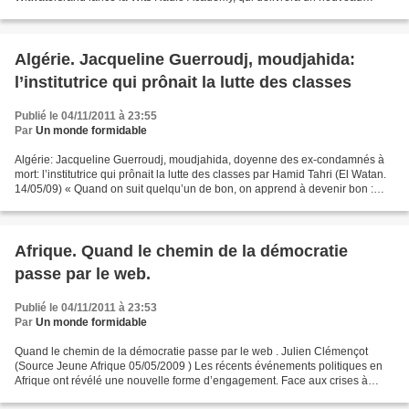
certificat de qualification avancée en journalisme...
Algérie. Jacqueline Guerroudj, moudjahida:
l’institutrice qui prônait la lutte des classes
Publié le 04/11/2011 à 23:55
Par
Un monde formidable
Algérie: Jacqueline Guerroudj, moudjahida, doyenne des ex-condamnés à
mort: l’institutrice qui prônait la lutte des classes par Hamid Tahri (El Watan.
14/05/09) « Quand on suit quelqu’un de bon, on apprend à devenir bon :
quand on suit un tigre, on apprend...
Afrique. Quand le chemin de la démocratie
passe par le web.
Publié le 04/11/2011 à 23:53
Par
Un monde formidable
Quand le chemin de la démocratie passe par le web . Julien Clémençot
(Source Jeune Afrique 05/05/2009 ) Les récents événements politiques en
Afrique ont révélé une nouvelle forme d’engagement. Face aux crises à
répétition, des citoyens utilisent désormais...