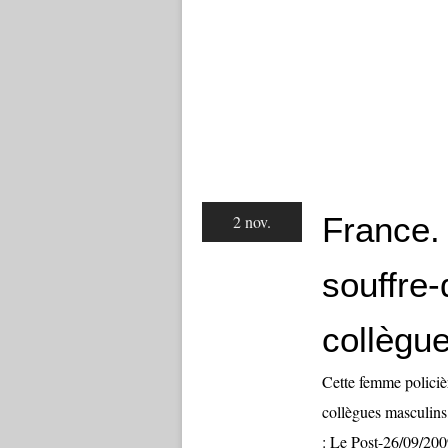
France.
2 nov.
souffre-
collègu
Cette femme policièr
collègues masculins
: Le Post-26/09/2009