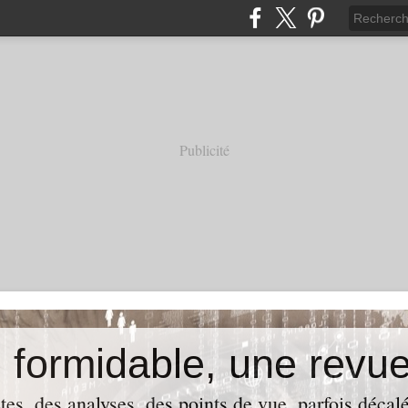
Publicité
tes, des analyses, des points de vue, parfois déca