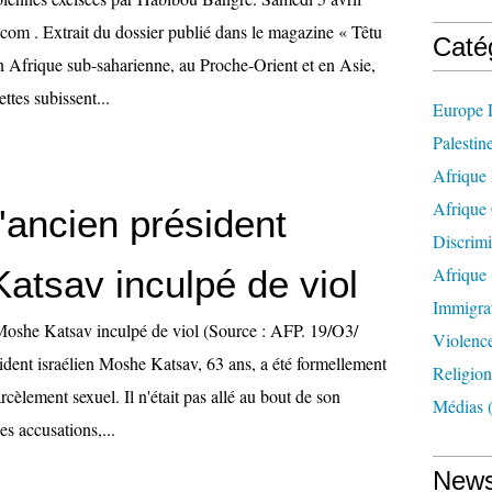
com . Extrait du dossier publié dans le magazine « Têtu
Caté
 Afrique sub-saharienne, au Proche-Orient et en Asie,
ettes subissent...
Europe 
Palestine
Afrique
Afrique 
L'ancien président
Discrimi
atsav inculpé de viol
Afrique
Immigra
Moshe Katsav inculpé de viol (Source : AFP. 19/O3/
Violenc
ident israélien Moshe Katsav, 63 ans, a été formellement
Religion
rcèlement sexuel. Il n'était pas allé au bout de son
Médias
(
s accusations,...
News