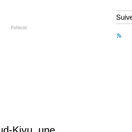
Suiv
Publicité
d-Kivu, une