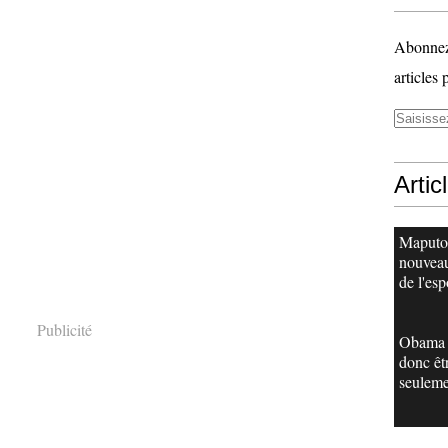
Abonnez-
articles 
Artic
Maputo
nouveau
de l'esp
Publicité
Obama 
donc êt
seuleme