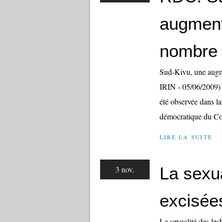
augment
nombre 
Sud-Kivu, une augm
IRIN - 05/06/2009)
été observée dans l
démocratique du Co
LIRE LA SUITE
La sexu
3 nov.
excisée
La sexualité des le