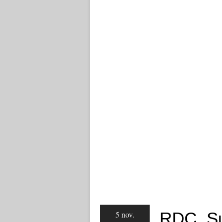
RDC. Su
5 nov.