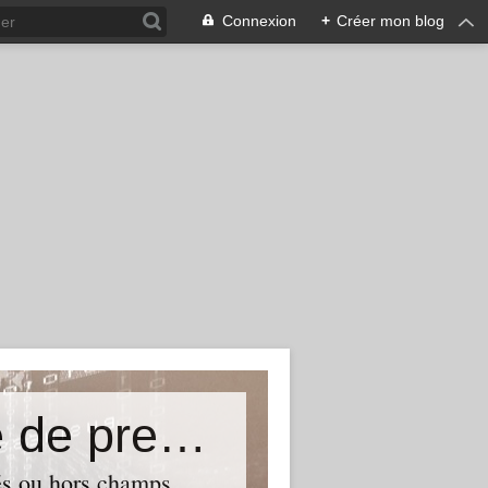
Connexion
+
Créer mon blog
Un monde formidable, une revue de presse
lés ou hors champs.