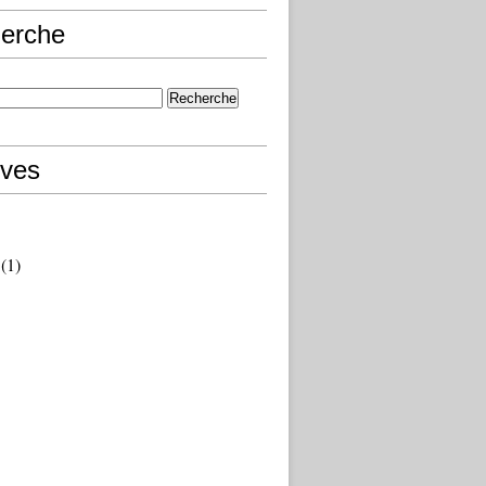
erche
ives
(1)