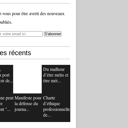
vous pour être averti des nouveaux
publiés.
les récents
,
Du malheur
 port
d’être métis et
oir de...
être mét...
ne peut
Manifeste pour
Charte
re
la défense du
d’éthique
nt "...
journa...
professionnelle
de...