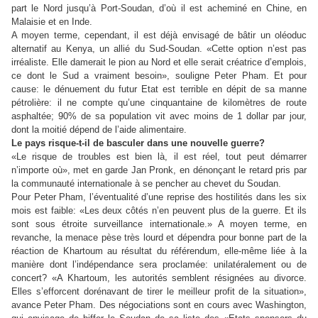
part le Nord jusqu’à Port-Soudan, d’où il est acheminé en Chine, en
Malaisie et en Inde.
A moyen terme, cependant, il est déjà envisagé de bâtir un oléoduc
alternatif au Kenya, un allié du Sud-Soudan. «Cette option n’est pas
irréaliste. Elle damerait le pion au Nord et elle serait créatrice d’emplois,
ce dont le Sud a vraiment besoin», souligne Peter Pham. Et pour
cause: le dénuement du futur Etat est terrible en dépit de sa manne
pétrolière: il ne compte qu’une cinquantaine de kilomètres de route
asphaltée; 90% de sa population vit avec moins de 1 dollar par jour,
dont la moitié dépend de l’aide alimentaire.
Le pays risque-t-il de basculer dans une nouvelle guerre?
«Le risque de troubles est bien là, il est réel, tout peut démarrer
n’importe où», met en garde Jan Pronk, en dénonçant le retard pris par
la communauté internationale à se pencher au chevet du Soudan.
Pour Peter Pham, l’éventualité d’une reprise des hostilités dans les six
mois est faible: «Les deux côtés n’en peuvent plus de la guerre. Et ils
sont sous étroite surveillance internationale.» A moyen terme, en
revanche, la menace pèse très lourd et dépendra pour bonne part de la
réaction de Khartoum au résultat du référendum, elle-même liée à la
manière dont l’indépendance sera proclamée: unilatéralement ou de
concert? «A Khartoum, les autorités semblent résignées au divorce.
Elles s’efforcent dorénavant de tirer le meilleur profit de la situation»,
avance Peter Pham. Des négociations sont en cours avec Washington,