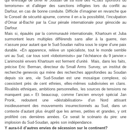
qui envisage de biffer le Soudan de sa liste des «Etats sponsors du
terrorisme» et d’alléger des sanctions infligées lors du conflit au
Darfour, en cas de bonne conduite. Difficile d’imaginer en revanche que
le Conseil de sécurité ajourne, comme il en a la possibilité, l’inculpation
d’Omar al-Bachir par la Cour pénale internationale pour génocide au
Darfour.
Mais si, épaulés par la communauté internationale, Khartoum et Juba
surmontent leurs multiples différends sans aller à la guerre, rien
n’assure pour autant que le Sud-Soudan naîtra sous le signe d’une paix
durable. «En apparence, relève un spécialiste, tout le monde semble
uni au Sud, car tous sont «lobotomisés» par l’échéance du 9 janvier.»
L’animosité envers Khartoum est ferment d’unité. Mais, dans les faits,
précise Eric Berman, directeur du Small Arms Survey, un institut de
recherche genevois qui mène des recherches approfondies au Soudan
depuis six ans, «le Sud-Soudan est une mosaïque complexe, où
coexistent près de cent ethnies, elles-mêmes subdivisées en clans.
Rivalités ethniques, ambitions personnelles, les sources de tensions ne
manquent pas.» Et beaucoup, comme l’ancien envoyé spécial Jan
Pronk, redoutent une «déstabilisation» d’un Nord attisant
insidieusement des mouvements insurrectionnels au Sud, dans un
contexte d’autant plus éruptif que les armes, petites et grandes, y ont
proliféré ces dernières années. Ce serait le scénario du pire: une
implosion du Sud-Soudan, après son indépendance.
Y aura-t-il d’autres envies de sécession sur le continent?