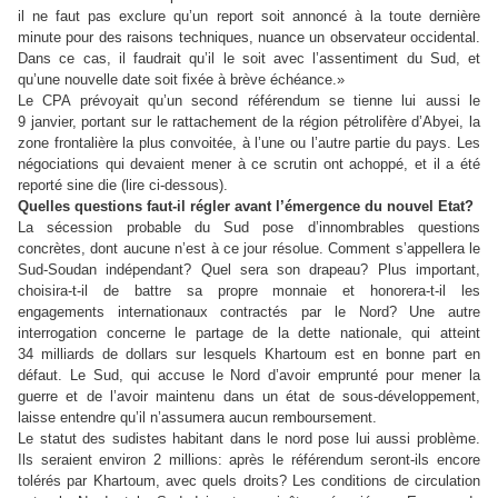
il ne faut pas exclure qu’un report soit annoncé à la toute dernière
minute pour des raisons techniques, nuance un observateur occidental.
Dans ce cas, il faudrait qu’il le soit avec l’assentiment du Sud, et
qu’une nouvelle date soit fixée à brève échéance.»
Le CPA prévoyait qu’un second référendum se tienne lui aussi le
9 janvier, portant sur le rattachement de la région pétrolifère d’Abyei, la
zone frontalière la plus convoitée, à l’une ou l’autre partie du pays. Les
négociations qui devaient mener à ce scrutin ont achoppé, et il a été
reporté sine die (lire ci-dessous).
Quelles questions faut-il régler avant l’émergence du nouvel Etat?
La sécession probable du Sud pose d’innombrables questions
concrètes, dont aucune n’est à ce jour résolue. Comment s’appellera le
Sud-Soudan indépendant? Quel sera son drapeau? Plus important,
choisira-t-il de battre sa propre monnaie et honorera-t-il les
engagements internationaux contractés par le Nord? Une autre
interrogation concerne le partage de la dette nationale, qui atteint
34 milliards de dollars sur lesquels Khartoum est en bonne part en
défaut. Le Sud, qui accuse le Nord d’avoir emprunté pour mener la
guerre et de l’avoir maintenu dans un état de sous-développement,
laisse entendre qu’il n’assumera aucun remboursement.
Le statut des sudistes habitant dans le nord pose lui aussi problème.
Ils seraient environ 2 millions: après le référendum seront-ils encore
tolérés par Khartoum, avec quels droits? Les conditions de circulation