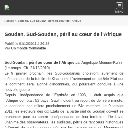
MENU
Accueil
» Soudan. Sud-Soudan, péril au cœur de l’Afrique
Soudan. Sud-Soudan, péril au cœur de l’Afrique
Publié le 01/12/2011 à 20:38
Par
Un monde formidable
Sud-Soudan, péril au cœur de l’Afrique
par Angélique Mounier-Kuhn
(Le temps. Ch. 21/12/2010)
Le 9 janvier prochain, les Sud-Soudanais choisiront sûrement de
s’émanciper de la tutelle de Khartoum. L’avènement de ce 54e Etat sur
le continent sera jalonné d’inconnues, qui pourraient conduire à une
nouvelle guerre
Depuis l’indépendance de l’Erythrée en 1993, il était acquis que
l’Afrique comptait 53 pays. Sauf incident ou report de dernière minute,
le continent accueillera prochainement un 54e membre. Le 9 janvier
2011, les électeurs des dix Etats de la partie sud du Soudan doivent se
prononcer pour ou contre l’indépendance de leur territoire. De l’avis
unanime des observateurs, les sudistes, pétris de rancœurs historiques
à l’égard du nord et encouragés par les responsables du Mouvement