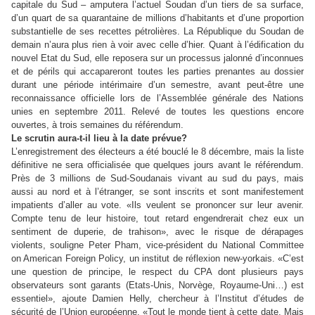
capitale du Sud – amputera l’actuel Soudan d’un tiers de sa surface,
d’un quart de sa quarantaine de millions d’habitants et d’une proportion
substantielle de ses recettes pétrolières. La République du Soudan de
demain n’aura plus rien à voir avec celle d’hier. Quant à l’édification du
nouvel Etat du Sud, elle reposera sur un processus jalonné d’inconnues
et de périls qui accapareront toutes les parties prenantes au dossier
durant une période intérimaire d’un semestre, avant peut-être une
reconnaissance officielle lors de l’Assemblée générale des Nations
unies en septembre 2011. Relevé de toutes les questions encore
ouvertes, à trois semaines du référendum.
Le scrutin aura-t-il lieu à la date prévue?
L’enregistrement des électeurs a été bouclé le 8 décembre, mais la liste
définitive ne sera officialisée que quelques jours avant le référendum.
Près de 3 millions de Sud-Soudanais vivant au sud du pays, mais
aussi au nord et à l’étranger, se sont inscrits et sont manifestement
impatients d’aller au vote. «Ils veulent se prononcer sur leur avenir.
Compte tenu de leur histoire, tout retard engendrerait chez eux un
sentiment de duperie, de trahison», avec le risque de dérapages
violents, souligne Peter Pham, vice-président du National Committee
on American Foreign Policy, un institut de réflexion new-yorkais. «C’est
une question de principe, le respect du CPA dont plusieurs pays
observateurs sont garants (Etats-Unis, Norvège, Royaume-Uni…) est
essentiel», ajoute Damien Helly, chercheur à l’Institut d’études de
sécurité de l’Union européenne. «Tout le monde tient à cette date. Mais