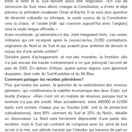
entre le Nord et le Sud doivent aussi être négociées. «En cas de
sécession du Sud, nous allons changer la Constitution, a d’ores et déjà
prévenu le président soudanais Omar al-Bachir. Il ne sera plus question
de diversité culturelle ou ethnique, la seule source de la Constitution
sera la charia, et l’arabe [ndlr: qui coexiste aujourd’hui avec l’anglais]
sera la seule langue officielle.»
Autre incertitude: qu’adviendra-t-il des Joint Integrated Units, ces unités
militaires qui ont incorporé après le cessez-le-feu 21
000 combattants
originaires du Nord et du Sud et qui avaient pour ambition de devenir le
noyau dur d’une armée unifiée?
Dernière pierre d’achoppement, et non des moindres, la frontière: elle
n’a pas encore été tracée contrairement à ce que prévoyait l’accord de
paix de 2005. En dehors d’Abyei, quatre autres régions sont âprement
disputées, dont celle du Sud-Kordofan et du Nil Bleu.
Comment partager les recettes pétrolières?
Plus que toutes les autres, la question de la redistribution des revenus
pétroliers, qui conditionnera la viabilité économique des deux Etats, est
lourde d’enjeux. «Rien n’est sûr en matière de réserves puisque tout le
territoire n’a pas été sondé. Mais actuellement, entre 490
000 et 62
000
barils sont extraits chaque jour au Soudan [ndlr: soit la 3e production
subsaharienne], dont 80% viennent du Sud et 20% du Nord», détaille
un observateur. Le Nord sera forcément dépossédé d’une partie des
recettes, mais le Sud est contraint de composer avec lui: privé de tout
accès à la mer, son pétrole transite par l’oléoduc qui traverse de part en