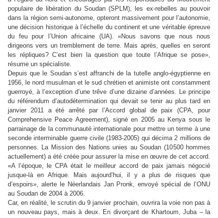
populaire de libération du Soudan (SPLM), les ex-rebelles au pouvoir
dans la région semi-autonome, opteront massivement pour l’autonomie,
une décision historique à l’échelle du continent et une véritable épreuve
du feu pour l’Union africaine (UA). «Nous savons que nous nous
dirigeons vers un tremblement de terre. Mais après, quelles en seront
les répliques? C’est bien la question que toute l’Afrique se pose»,
résume un spécialiste.
Depuis que le Soudan s’est affranchi de la tutelle anglo-égyptienne en
1956, le nord musulman et le sud chrétien et animiste ont constamment
guerroyé, à l’exception d’une trêve d’une dizaine d’années. Le principe
du référendum d’autodétermination qui devait se tenir au plus tard en
janvier 2011 a été arrêté par l’Accord global de paix (CPA, pour
Comprehensive Peace Agreement), signé en 2005 au Kenya sous le
parrainage de la communauté internationale pour mettre un terme à une
seconde interminable guerre civile (1983-2005) qui décima 2 millions de
personnes. La Mission des Nations unies au Soudan (10
500 hommes
actuellement) a été créée pour assurer la mise en œuvre de cet accord.
«A l’époque, le CPA était le meilleur accord de paix jamais négocié
jusque-là en Afrique. Mais aujourd’hui, il y a plus de risques que
d’espoirs», alerte le Néerlandais Jan Pronk, envoyé spécial de l’ONU
au Soudan de 2004 à 2006.
Car, en réalité, le scrutin du 9 janvier prochain, ouvrira la voie non pas à
un nouveau pays, mais à deux. En divorçant de Khartoum, Juba – la