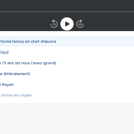
nsformé l’ennui en chef-d’œuvre
 DayZ
 a 13 ans (et vous l'avez ignoré)
e (littéralement)
im Rayan
 toutes les règles
s les jeux vidéo
us choquant de Rockstar ? - Le scandale BULLY
e plus moche de Steam