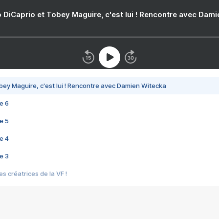
 DiCaprio et Tobey Maguire, c'est lui ! Rencontre avec Dam
bey Maguire, c'est lui ! Rencontre avec Damien Witecka
e 6
e 5
e 4
e 3
s créatrices de la VF !
e 2
e 1