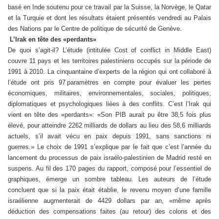
basé en Inde soutenu pour ce travail par la Suisse, la Norvège, le Qatar
et la Turquie et dont les résultats étaient présentés vendredi au Palais
des Nations par le Centre de politique de sécurité de Genève.
L’Irak en tête des «perdants»
De quoi s’agit-il? L’étude (intitulée Cost of conflict in Middle East)
couvre 11 pays et les territoires palestiniens occupés sur la période de
1991 à 2010. La cinquantaine d’experts de la région qui ont collaboré à
l’étude ont pris 97
paramètres en compte pour évaluer les pertes
économiques, militaires, environnementales, sociales, politiques,
diplomatiques et psychologiques liées à des conflits. C’est l’Irak qui
vient en tête des «perdants»: «Son PIB aurait pu être 38,5 fois plus
élevé, pour atteindre 2262 milliards de dollars au lieu des 58,6 milliards
actuels, s’il avait vécu en paix depuis 1991, sans sanctions ni
guerres.» Le choix de 1991 s’explique par le fait que c’est l’année du
lancement du processus de paix israélo-palestinien de Madrid resté en
suspens. Au fil des 170 pages du rapport, composé pour l’essentiel de
graphiques, émerge un sombre tableau. Les auteurs de l’étude
concluent que si la paix était établie, le revenu moyen d’une famille
israélienne augmenterait de 4429 dollars par an, «même après
déduction des compensations faites (au retour) des colons et des