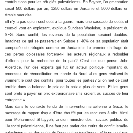
contributions pour les réfugiés palestiniens». En Egypte, l’augmentation
serait 500 dollars par an, 1250 dollars en Jordanie et 5000 dollars en
Arabie saoudite.
«Il n’y a pas qu’un seul coût à la guerre, mais une cascade de coûts et
ceux-ci vont en explosant, explique Sundeep Waslekar, le président du
SFG. Sans conflit, les revenus de la population seraient doublés.
Imaginez ce qui se passerait en Suisse si 40% de sa population était
composée de réfugiés comme en Jordanie!» Le premier chiffrage de
ces pertes colossales forcera-t-il les acteurs régionaux à redoubler
d’efforts pour la recherche de la paix? C’est ce que pense John
Alderdice, l’un des experts qui fut un acteur politique important du
processus de réconciliation en Irlande du Nord: «Les gens réalisent-ils
vraiment le coût des conflits, pour toutes les parties? Si on met ce coût
terrible dans la balance, le prix de la paix a plus de sens. Et les gens
sont prêts à payer un prix extraordinaire s’ils croient au succès de leur
entreprise.»
Mais dans le contexte tendu de l’intervention israélienne à Gaza, le
message du rapport risque d’être étouffé par les rancunes à vifs. Ainsi
pour Mohammed Shtayyeh, ancien ministre des Travaux publics de
l’Autorité palestinienne, il ne faut pas parler des coûts du conflit israélo-
palestinien mais des coûts de l’occupation israélienne. «On ne peut pas