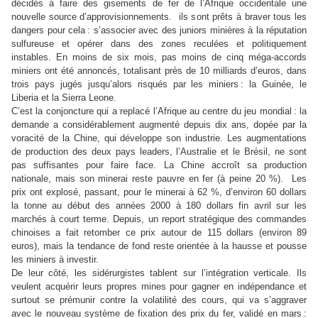
décidés à faire des gisements de fer de l’Afrique occidentale une
nouvelle source d’approvisionnements. ils sont prêts à braver tous les
dangers pour cela
: s’associer avec des juniors minières à la réputation
sulfureuse et opérer dans des zones reculées et politiquement
instables. En moins de six mois, pas moins de cinq méga-accords
miniers ont été annoncés, totalisant près de 10 milliards d’euros, dans
trois pays jugés jusqu’alors risqués par les miniers
: la Guinée, le
Liberia et la Sierra Leone.
C’est la conjoncture qui a replacé l’Afrique au centre du jeu mondial
: la
demande a considérablement augmenté depuis dix ans, dopée par la
voracité de la Chine, qui développe son industrie. Les augmentations
de production des deux pays leaders, l’Australie et le Brésil, ne sont
pas suffisantes pour faire face. La Chine accroît sa production
nationale, mais son minerai reste pauvre en fer (à peine 20 %). Les
prix ont explosé, passant, pour le minerai à 62 %, d’environ 60 dollars
la tonne au début des années 2000 à 180 dollars fin avril sur les
marchés à court terme. Depuis, un report stratégique des commandes
chinoises a fait retomber ce prix autour de 115 dollars (environ 89
euros), mais la tendance de fond reste orientée à la hausse et pousse
les miniers à investir.
De leur côté, les sidérurgistes tablent sur l’intégration verticale. Ils
veulent acquérir leurs propres mines pour gagner en indépendance et
surtout se prémunir contre la volatilité des cours, qui va s’aggraver
avec le nouveau système de fixation des prix du fer, validé en mars
: