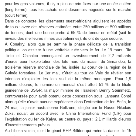
pour les gros volumes, il n’y a plus de prix fixes sur une année entière
(long terme), tous les achats sont désormais négociés sur le marché
(court terme).
Dans ce contexte, les gisements ouest-africains aiguisent les appétits
de tous
: avec des réserves estimées entre 250 millions et 500 millions
de tonnes, dont une bonne partie à 65 % de teneur en métal (soit le
niveau des meilleures mines australiennes), ils ont de quoi séduire.
À Conakry, alors que se termine la phase délicate de la transition
politique, on assiste à une véritable ruée vers le fer. Le 19 mars, Rio
Tinto et Chinalco annonçaient un investissement de 2,2 milliards
d’euros pour l’exploitation des lots nord du massif du Simandou, la
troisième réserve mondiale de fer, isolée au cœur de la région de la
Guinée forestière. Le 1er mai, c’était au tour de Vale de révéler son
intention d’exploiter les lots sud de la même montagne. Pour 1,9
milliard d’euros, le numéro un mondial s’est offert 51 % de la filiale
guinéenne de BSGR, la major minière de l’Israélien Benny Steinmetz,
controversée pour avoir obtenu cette concession sous Lansana Conté
alors qu’elle n’avait aucune expérience dans l’extraction de fer. Enfin, le
24 mai, la junior australienne Bellzone, dirigée par le Russe Nikolais
Zuks, nouait un accord avec le China International Fund (CIF) pour
l’exploitation du fer de Kalya, au centre du pays
: 2,1 milliards d’euros
d’investissements prévus.
Au Liberia voisin, c’est le géant BHP Billiton qui mène la danse
: le 15