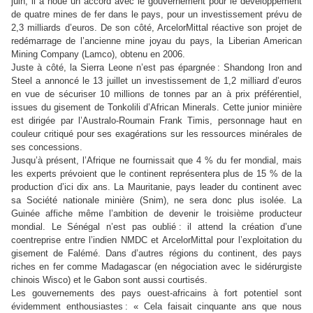
juin, il a noué un accord avec le gouvernement pour le développement
de quatre mines de fer dans le pays, pour un investissement prévu de
2,3 milliards d’euros. De son côté, ArcelorMittal réactive son projet de
redémarrage de l’ancienne mine joyau du pays, la Liberian American
Mining Company (Lamco), obtenu en 2006.
Juste à côté, la Sierra Leone n’est pas épargnée
: Shandong Iron and
Steel a annoncé le 13 juillet un investissement de 1,2 milliard d’euros
en vue de sécuriser 10 millions de tonnes par an à prix préférentiel,
issues du gisement de Tonkolili d’African Minerals. Cette junior minière
est dirigée par l’Australo-Roumain Frank Timis, personnage haut en
couleur critiqué pour ses exagérations sur les ressources minérales de
ses concessions.
Jusqu’à présent, l’Afrique ne fournissait que 4 % du fer mondial, mais
les experts prévoient que le continent représentera plus de 15 % de la
production d’ici dix ans. La Mauritanie, pays leader du continent avec
sa Société nationale minière (Snim), ne sera donc plus isolée. La
Guinée affiche même l’ambition de devenir le troisième producteur
mondial. Le Sénégal n’est pas oublié
: il attend la création d’une
coentreprise entre l’indien NMDC et ArcelorMittal pour l’exploitation du
gisement de Falémé. Dans d’autres régions du continent, des pays
riches en fer comme Madagascar (en négociation avec le sidérurgiste
chinois Wisco) et le Gabon sont aussi courtisés.
Les gouvernements des pays ouest-africains à fort potentiel sont
évidemment enthousiastes
: « Cela faisait cinquante ans que nous