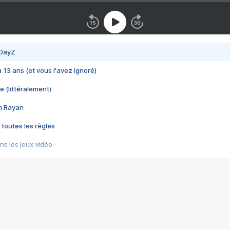
 DayZ
 a 13 ans (et vous l'avez ignoré)
e (littéralement)
im Rayan
 toutes les règles
s les jeux vidéo
us choquant de Rockstar ? - Le scandale BULLY
e plus moche de Steam
du RÊVE tourne au CAUCHEMAR
pendant 8 heures