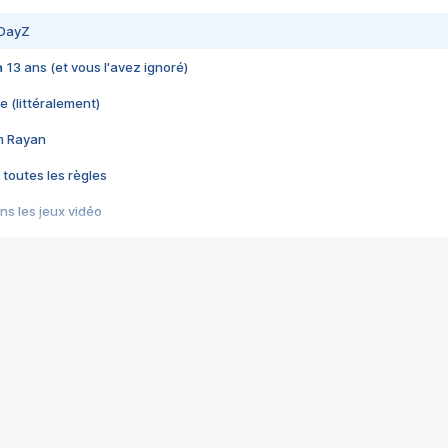
 DayZ
 a 13 ans (et vous l'avez ignoré)
e (littéralement)
im Rayan
 toutes les règles
s les jeux vidéo
us choquant de Rockstar ? - Le scandale BULLY
e plus moche de Steam
du RÊVE tourne au CAUCHEMAR
pendant 8 heures
it… à tort
umiliés par un jeu vidéo