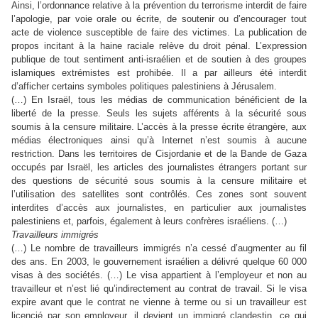
Ainsi, l’ordonnance relative à la prévention du terrorisme interdit de faire
l’apologie, par voie orale ou écrite, de soutenir ou d’encourager tout
acte de violence susceptible de faire des victimes. La publication de
propos incitant à la haine raciale relève du droit pénal. L’expression
publique de tout sentiment anti-israélien et de soutien à des groupes
islamiques extrémistes est prohibée. Il a par ailleurs été interdit
d’afficher certains symboles politiques palestiniens à Jérusalem.
(…) En Israël, tous les médias de communication bénéficient de la
liberté de la presse. Seuls les sujets afférents à la sécurité sous
soumis à la censure militaire. L’accès à la presse écrite étrangère, aux
médias électroniques ainsi qu’à Internet n’est soumis à aucune
restriction. Dans les territoires de Cisjordanie et de la Bande de Gaza
occupés par Israël, les articles des journalistes étrangers portant sur
des questions de sécurité sous soumis à la censure militaire et
l’utilisation des satellites sont contrôlés. Ces zones sont souvent
interdites d’accès aux journalistes, en particulier aux journalistes
palestiniens et, parfois, également à leurs confrères israéliens. (…)
Travailleurs immigrés
(…) Le nombre de travailleurs immigrés n’a cessé d’augmenter au fil
des ans. En 2003, le gouvernement israélien a délivré quelque 60 000
visas à des sociétés. (…) Le visa appartient à l’employeur et non au
travailleur et n’est lié qu’indirectement au contrat de travail. Si le visa
expire avant que le contrat ne vienne à terme ou si un travailleur est
licencié par son employeur, il devient un immigré clandestin, ce qui