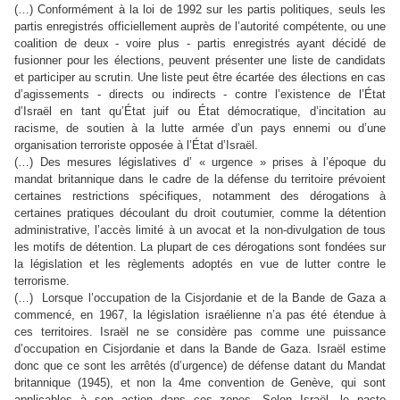
(…) Conformément à la loi de 1992 sur les partis politiques, seuls les
partis enregistrés officiellement auprès de l’autorité compétente, ou une
coalition de deux - voire plus - partis enregistrés ayant décidé de
fusionner pour les élections, peuvent présenter une liste de candidats
et participer au scrutin. Une liste peut être écartée des élections en cas
d’agissements - directs ou indirects - contre l’existence de l’État
d’Israël en tant qu’État juif ou État démocratique, d’incitation au
racisme, de soutien à la lutte armée d’un pays ennemi ou d’une
organisation terroriste opposée à l’État d’Israël.
(…) Des mesures législatives d’ « urgence » prises à l’époque du
mandat britannique dans le cadre de la défense du territoire prévoient
certaines restrictions spécifiques, notamment des dérogations à
certaines pratiques découlant du droit coutumier, comme la détention
administrative, l’accès limité à un avocat et la non-divulgation de tous
les motifs de détention. La plupart de ces dérogations sont fondées sur
la législation et les règlements adoptés en vue de lutter contre le
terrorisme.
(…) Lorsque l’occupation de la Cisjordanie et de la Bande de Gaza a
commencé, en 1967, la législation israélienne n’a pas été étendue à
ces territoires. Israël ne se considère pas comme une puissance
d’occupation en Cisjordanie et dans la Bande de Gaza. Israël estime
donc que ce sont les arrêtés (d’urgence) de défense datant du Mandat
britannique (1945), et non la 4me convention de Genève, qui sont
applicables à son action dans ces zones. Selon Israël, le pacte