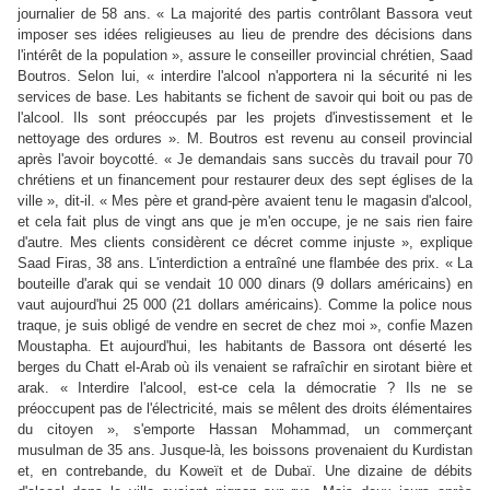
journalier de 58 ans. « La majorité des partis contrôlant Bassora veut
imposer ses idées religieuses au lieu de prendre des décisions dans
l'intérêt de la population », assure le conseiller provincial chrétien, Saad
Boutros. Selon lui, « interdire l'alcool n'apportera ni la sécurité ni les
services de base. Les habitants se fichent de savoir qui boit ou pas de
l'alcool. Ils sont préoccupés par les projets d'investissement et le
nettoyage des ordures ». M. Boutros est revenu au conseil provincial
après l'avoir boycotté. « Je demandais sans succès du travail pour 70
chrétiens et un financement pour restaurer deux des sept églises de la
ville », dit-il. « Mes père et grand-père avaient tenu le magasin d'alcool,
et cela fait plus de vingt ans que je m'en occupe, je ne sais rien faire
d'autre. Mes clients considèrent ce décret comme injuste », explique
Saad Firas, 38 ans. L'interdiction a entraîné une flambée des prix. « La
bouteille d'arak qui se vendait 10 000 dinars (9 dollars américains) en
vaut aujourd'hui 25 000 (21 dollars américains). Comme la police nous
traque, je suis obligé de vendre en secret de chez moi », confie Mazen
Moustapha. Et aujourd'hui, les habitants de Bassora ont déserté les
berges du Chatt el-Arab où ils venaient se rafraîchir en sirotant bière et
arak. « Interdire l'alcool, est-ce cela la démocratie ? Ils ne se
préoccupent pas de l'électricité, mais se mêlent des droits élémentaires
du citoyen », s'emporte Hassan Mohammad, un commerçant
musulman de 35 ans. Jusque-là, les boissons provenaient du Kurdistan
et, en contrebande, du Koweït et de Dubaï. Une dizaine de débits