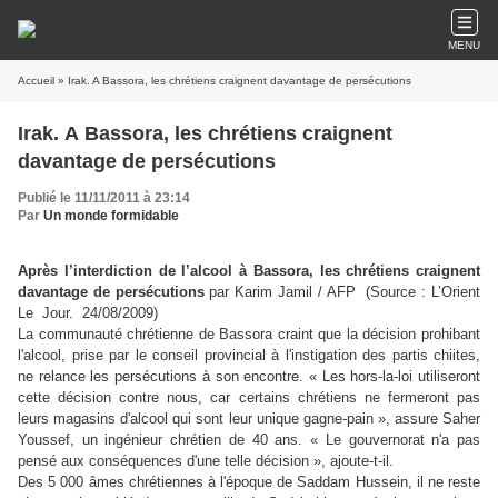
MENU
Accueil
» Irak. A Bassora, les chrétiens craignent davantage de persécutions
Irak. A Bassora, les chrétiens craignent
davantage de persécutions
Publié le 11/11/2011 à 23:14
Par
Un monde formidable
Après l’interdiction de l’alcool à Bassora, les chrétiens craignent
davantage de persécutions
par Karim Jamil / AFP (Source : L’Orient
Le Jour. 24/08/2009)
La communauté chrétienne de Bassora craint que la décision prohibant
l'alcool, prise par le conseil provincial à l'instigation des partis chiites,
ne relance les persécutions à son encontre. « Les hors-la-loi utiliseront
cette décision contre nous, car certains chrétiens ne fermeront pas
leurs magasins d'alcool qui sont leur unique gagne-pain », assure Saher
Youssef, un ingénieur chrétien de 40 ans. « Le gouvernorat n'a pas
pensé aux conséquences d'une telle décision », ajoute-t-il.
Des 5 000 âmes chrétiennes à l'époque de Saddam Hussein, il ne reste