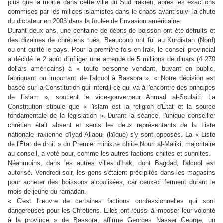
plus que la moitié dans cette ville du Sud irakien, après les exactions
commises par les milices islamistes dans le chaos ayant suivi la chute
du dictateur en 2003 dans la foulée de l'invasion américaine.
Durant deux ans, une centaine de débits de boisson ont été détruits et
des dizaines de chrétiens tués. Beaucoup ont fui au Kurdistan (Nord)
ou ont quitté le pays. Pour la première fois en Irak, le conseil provincial
a décidé le 2 août d'infliger une amende de 5 millions de dinars (4 270
dollars américains) à « toute personne vendant, buvant en public,
fabriquant ou important de l'alcool à Bassora ». « Notre décision est
basée sur la Constitution qui interdit ce qui va à l'encontre des principes
de l'islam », soutient le vice-gouverneur Ahmad al-Soulaiti. La
Constitution stipule que « l'islam est la religion d'État et la source
fondamentale de la législation ». Durant la séance, l'unique conseiller
chrétien était absent et seuls les deux représentants de la Liste
nationale irakienne d'Iyad Allaoui (laïque) s'y sont opposés. La « Liste
de l'État de droit » du Premier ministre chiite Nouri al-Maliki, majoritaire
au conseil, a voté pour, comme les autres factions chiites et sunnites.
Néanmoins, dans les autres villes d'Irak, dont Bagdad, l'alcool est
autorisé. Vendredi soir, les gens s'étaient précipités dans les magasins
pour acheter des boissons alcoolisées, car ceux-ci ferment durant le
mois de jeûne du ramadan.
« C'est l'œuvre de certaines factions confessionnelles qui sont
dangereuses pour les Chrétiens. Elles ont réussi à imposer leur volonté
à la province » de Bassora, affirme Georges Nasser George, un