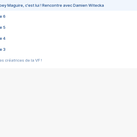
bey Maguire, c'est lui ! Rencontre avec Damien Witecka
e 6
e 5
e 4
e 3
s créatrices de la VF !
e 2
e 1
e Mektoub My Love arrive enfin ! Rencontre avec Shaïn Boumedine et Sal
i : après Toni en famille
elle réalise le bouleversant Dites lui que je l'aime
ais ! Rencontre autour de Vie privée de Rebecca Zlotowski