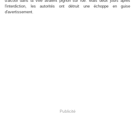
d'alcool dans la ville avaient pignon sur rue. Mais deux jours après
l'interdiction, les autorités ont détruit une échoppe en guise
d'avertissement.
Publicité