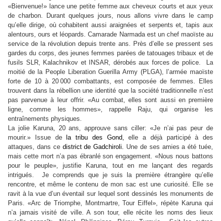
«Bienvenue!» lance une petite femme aux cheveux courts et aux yeux
de charbon. Durant quelques jours, nous allons vivre dans le camp
qu’elle dirige, où cohabitent aussi araignées et serpents et, tapis aux
alentours, ours et léopards. Camarade Narmada est un chef maoïste au
service de la révolution depuis trente ans. Près d’elle se pressent ses
gardes du corps, des jeunes femmes parées de tatouages tribaux et de
fusils SLR, Kalachnikov et INSAR, dérobés aux forces de police. La
moitié de la People Liberation Guerilla Army (PLGA), l’armée maoïste
forte de 10 à 20
000 combattants, est composée de femmes. Elles
trouvent dans la rébellion une identité que la société traditionnelle n’est
pas parvenue à leur offrir. «Au combat, elles sont aussi en première
ligne, comme les hommes», rappelle Raju, qui organise les
entraînements physiques.
La jolie Karuna, 20 ans, approuve sans ciller: «Je n’ai pas peur de
mourir.» Issue de
la tribu des Gond,
elle a déjà participé à des
attaques, dans ce
district de Gadchiroli.
Une de ses amies a été tuée,
mais cette mort n’a pas ébranlé son engagement. «Nous nous battons
pour le peuple», justifie Karuna, tout en me lançant des regards
intrigués. Je comprends que je suis la première étrangère qu’elle
rencontre, et même le contenu de mon sac est une curiosité. Elle se
ravit à la vue d’un éventail sur lequel sont dessinés les monuments de
Paris. «Arc de Triomphe, Montmartre, Tour Eiffel», répète Karuna qui
n’a jamais visité de ville. A son tour, elle récite les noms des lieux