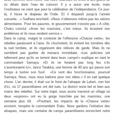
riz dilués dans l’eau de cuisson. Il y a aussi une école, mais
l’instituteur ne vient que pour la célébration de l’indépendance. Ce jour-
là, il hisse le drapeau de l’Inde. Et il disparaît jusqu’à l’année
suivante…» Sudhara renchérit: «Nous n’obtenons même pas les rations
alimentaires. Pour les pauvres, le gouvernement n’existe pas.» A côté,
Chuku conclut: «Avec les maoïstes, c’est mieux. Ils écoutent nos
problèmes et ils nous rendent service.»
Dans le camp, malgré le contexte de l’offensive «Chasse verte», les
rebelles paraissent à l’aise. Ils chuchotent, ils évitent les lumières dès
la nuit tombée, et ils organisent des relèves de garde. Mais ils ne
semblent pas guetter de menace immédiate. «Les policiers ont
tellement peur qu’ils se terrent dans leurs camps!» explique en riant le
commandant Samaya. «Et ils ne feraient pas long feu s’ils
s’aventuraient ici», lance Tarakka, une femme de 40 ans qui passe son
temps à lustrer son fusil. «Ce sont des fonctionnaires, poursuit
Samaya. Nous, nous nous battons pour nos idées.» Il en sait quelque
chose. L’an dernier, il était sur le front de l’attaque de Laheri, non loin
d’ici, où 17 paramilitaires ont été tués. Le district reste bel et bien aux
mains des rebelles. Sur notre trajet, nous avons traversé un village où
deux «espions» ont eu la gorge tranchée par les maoïstes, une
semaine plus tôt. «Pourtant, les impacts de la «Chasse verte»
existent, tempère le commandant Eiatu. Nous gardons l’initiative des
attaques, mais une centaine de camps paramilitaires encerclent notre