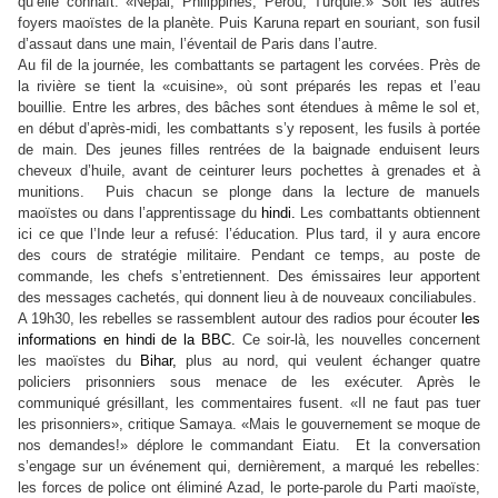
qu’elle connaît: «Népal, Philippines, Pérou, Turquie.» Soit les autres
foyers maoïstes de la planète. Puis Karuna repart en souriant, son fusil
d’assaut dans une main, l’éventail de Paris dans l’autre.
Au fil de la journée, les combattants se partagent les corvées. Près de
la rivière se tient la «cuisine», où sont préparés les repas et l’eau
bouillie. Entre les arbres, des bâches sont étendues à même le sol et,
en début d’après-midi, les combattants s’y reposent, les fusils à portée
de main. Des jeunes filles rentrées de la baignade enduisent leurs
cheveux d’huile, avant de ceinturer leurs pochettes à grenades et à
munitions. Puis chacun se plonge dans la lecture de manuels
maoïstes ou dans l’apprentissage du
hindi.
Les combattants obtiennent
ici ce que l’Inde leur a refusé: l’éducation. Plus tard, il y aura encore
des cours de stratégie militaire. Pendant ce temps, au poste de
commande, les chefs s’entretiennent. Des émissaires leur apportent
des messages cachetés, qui donnent lieu à de nouveaux conciliabules.
A 19h30, les rebelles se rassemblent autour des radios pour écouter
les
informations en hindi de la BBC.
Ce soir-là, les nouvelles concernent
les maoïstes du
Bihar,
plus au nord, qui veulent échanger quatre
policiers prisonniers sous menace de les exécuter. Après le
communiqué grésillant, les commentaires fusent. «Il ne faut pas tuer
les prisonniers», critique Samaya. «Mais le gouvernement se moque de
nos demandes!» déplore le commandant Eiatu. Et la conversation
s’engage sur un événement qui, dernièrement, a marqué les rebelles:
les forces de police ont éliminé Azad, le porte-parole du Parti maoïste,