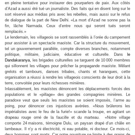
en pleine tentative pour instaurer des pourparlers de paix. Aux côtés
d’Azad a aussi été tué un journaliste. Des faits qui en disent long sur le
sort réservé aux médias pris avec les rebelles, mais aussi sur le refus
de dialogue de la part de New Delhi. «La mort d’Azad ne sonne pas la
fin, lâche Narmada. Ceux d’entre nous qui seront tués seront
remplacés.»
Le lendemain, les villageois se sont rassemblés à l’orée du campement
pour assister à un spectacle maoïste. Car la structure du mouvement,
tel un gouvernement parallèle, compte diverses branches, notamment
politique, militaire, judiciaire, éducative et culturelle. Dans
le
Dandakaranya,
les brigades culturelles se targuent de 10
000 membres
qui sillonnent les villages pour prêcher la propagande maoïste. Mêlant
grelots et tambours, danses tribales, chants et harangues, cette
organisation a réussi à rendre les villageois conscients de leur droit à la
terre, convoitée pour leurs richesses minières.
Inlassablement, les maoïstes dénoncent les déplacements forcés des
populations et le «pillage» des grandes compagnies minières. Le
paradoxe veut que seuls les maoïstes se soient imposés, l’arme au
poing, pour dénoncer ces injustices avérées. «Nous brûlerons les
impérialistes avec le feu de la furie!» scande la troupe, en agitant un
drapeau rouge orné de la faucille et du marteau. «Notre village
comporte 24
maisons, témoigne Dulu, un paysan drapé d’un châle en
lambeaux. Il n’y a ni électricité, ni eau potable, ni docteur. Ce mois-ci,
deux hommes sont morts. Car notre nourriture se limite à des grains de