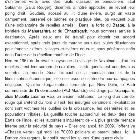
d’uniformes verts avec des fusils d’assaut en bandoulière. «Lal
Salaam!» (Salut Rouge!), disent-ils à notre approche, en levant leur
poing droit. Soudain, adossé au lit d’une rivière, surgit un vaste
campement, parsemé de bâches de plastique bleu, où vaquent plus
d’une soixantaine de rebelles armés. Dans la forêt du
Bastar,
à la
frontière du
Maharashtra
et du
Chhattisgarh,
nous sommes arrivés à
destination. Après deux ans de travail pour obtenir cet accord
exceptionnel, après trois jours de marche sous des pluies diluviennes
pour franchir rizières, villages et rivières en crue, nous pénétrons enfin
dans l’antre de la rébellion maoïste de l’Inde.
Née en 1967 de la révolte paysanne du village de
Naxalbari
– d’où les
rebelles tirent leur surnom de
naxalites
– cette guérilla est une des plus
secrètes au monde. Sous l’impact de la mondialisation et de la
libéralisation économique, elle ne cesse de s’étendre aux campagnes
négligées. Qualifié d’organisation terroriste par New Delhi,
le Parti
communiste de l’Inde-maoïste (PCI-Maoïste)
est dirigé par
Ganapathi,
alias Mupalla Laxman Rao,
un ancien instituteur. Le long d’un corridor
rouge qui s’étend du nord à l’est, les insurgés dénoncent l’exploitation
dont sont victimes les oubliés de la croissance, les déshérités et les
populations tribales. La guérilla touche aujourd’hui les deux tiers des
Etats de l’Inde, et les autorités s’inquiètent de «la plus grande menace
interne pour la sécurité du pays.» Elles ont lancé, fin 2009, l’offensive
«Chasse verte» qui mobilise 70
000 policiers et paramilitaires. Ici, à
l’ombre des regards, le conflit prend les allures d’une guerre civile.