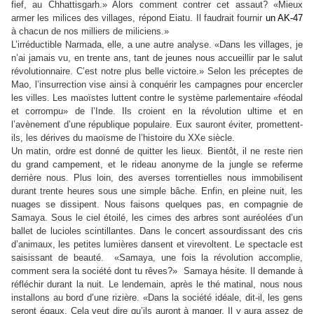
fief, au Chhattisgarh.» Alors comment contrer cet assaut? «Mieux
armer les milices des villages, répond Eiatu. Il faudrait fournir
un AK-47
à chacun de nos milliers de miliciens.»
L’irréductible Narmada, elle, a une autre analyse. «Dans les villages, je
n’ai jamais vu, en trente ans, tant de jeunes nous accueillir par le salut
révolutionnaire. C’est notre plus belle victoire.» Selon les préceptes de
Mao, l’insurrection vise ainsi à conquérir les campagnes pour encercler
les villes. Les maoïstes luttent contre le système parlementaire «féodal
et corrompu» de l’Inde. Ils croient en la révolution ultime et en
l’avènement d’une république populaire. Eux sauront éviter, promettent-
ils, les dérives du maoïsme de l’histoire du XXe siècle.
Un matin, ordre est donné de quitter les lieux. Bientôt, il ne reste rien
du grand campement, et le rideau anonyme de la jungle se referme
derrière nous. Plus loin, des averses torrentielles nous immobilisent
durant trente heures sous une simple bâche. Enfin, en pleine nuit, les
nuages se dissipent. Nous faisons quelques pas, en compagnie de
Samaya. Sous le ciel étoilé, les cimes des arbres sont auréolées d’un
ballet de lucioles scintillantes. Dans le concert assourdissant des cris
d’animaux, les petites lumières dansent et virevoltent. Le spectacle est
saisissant de beauté. «Samaya, une fois la révolution accomplie,
comment sera la société dont tu rêves?» Samaya hésite. Il demande à
réfléchir durant la nuit. Le lendemain, après le thé matinal, nous nous
installons au bord d’une rizière. «Dans la société idéale, dit-il, les gens
seront égaux. Cela veut dire qu’ils auront à manger. Il y aura assez de