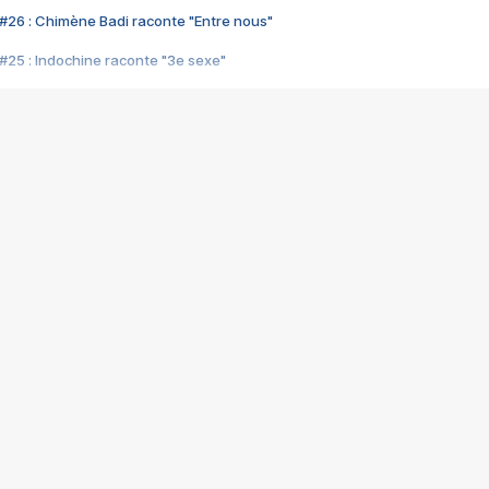
#26 : Chimène Badi raconte "Entre nous"
#25 : Indochine raconte "3e sexe"
#24 : Zaho raconte "C'est chelou"
#23 : Patrick Bruel raconte "Au café des délices"
#22 : Kyo raconte "Le chemin"
#21 : Nolwenn Leroy raconte "Cassé"
#20 : Patrick Hernandez raconte "Born to be alive"
#19 : Lorie raconte "Près de moi"
#18 : Michael Jones raconte "A nos actes manqués" (avec Jean-Jacque
#17 : Khaled raconte "Aïcha"
#16 : Corneille raconte "Parce qu'on vient de loin"
#15 : Indochine raconte "L'aventurier"