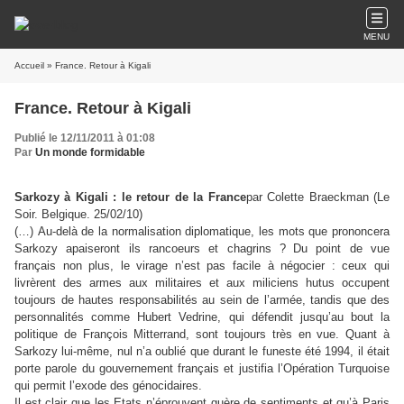
MENU
Accueil
» France. Retour à Kigali
France. Retour à Kigali
Publié le 12/11/2011 à 01:08
Par
Un monde formidable
Sarkozy à Kigali : le retour de la France
par Colette Braeckman (Le
Soir. Belgique. 25/02/10)
(…) Au-delà de la normalisation diplomatique, les mots que prononcera
Sarkozy apaiseront ils rancoeurs et chagrins ? Du point de vue
français non plus, le virage n’est pas facile à négocier : ceux qui
livrèrent des armes aux militaires et aux miliciens hutus occupent
toujours de hautes responsabilités au sein de l’armée, tandis que des
personnalités comme Hubert Vedrine, qui défendit jusqu’au bout la
politique de François Mitterrand, sont toujours très en vue. Quant à
Sarkozy lui-même, nul n’a oublié que durant le funeste été 1994, il était
porte parole du gouvernement français et justifia l’Opération Turquoise
qui permit l’exode des génocidaires.
Il est clair que les Etats n’éprouvent guère de sentiments et qu’à Paris