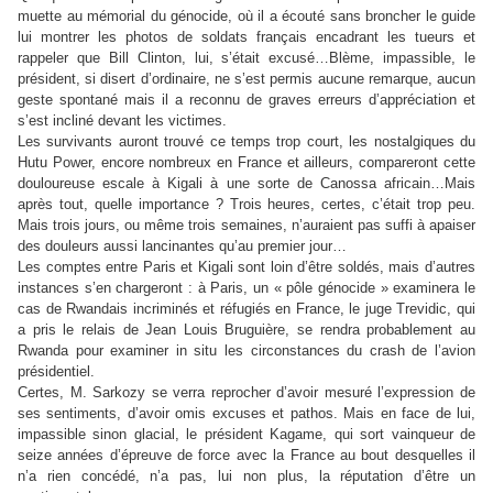
muette au mémorial du génocide, où il a écouté sans broncher le guide
lui montrer les photos de soldats français encadrant les tueurs et
rappeler que Bill Clinton, lui, s’était excusé…Blème, impassible, le
président, si disert d’ordinaire, ne s’est permis aucune remarque, aucun
geste spontané mais il a reconnu de graves erreurs d’appréciation et
s’est incliné devant les victimes.
Les survivants auront trouvé ce temps trop court, les nostalgiques du
Hutu Power, encore nombreux en France et ailleurs, compareront cette
douloureuse escale à Kigali à une sorte de Canossa africain…Mais
après tout, quelle importance ? Trois heures, certes, c’était trop peu.
Mais trois jours, ou même trois semaines, n’auraient pas suffi à apaiser
des douleurs aussi lancinantes qu’au premier jour…
Les comptes entre Paris et Kigali sont loin d’être soldés, mais d’autres
instances s’en chargeront : à Paris, un « pôle génocide » examinera le
cas de Rwandais incriminés et réfugiés en France, le juge Trevidic, qui
a pris le relais de Jean Louis Bruguière, se rendra probablement au
Rwanda pour examiner in situ les circonstances du crash de l’avion
présidentiel.
Certes, M. Sarkozy se verra reprocher d’avoir mesuré l’expression de
ses sentiments, d’avoir omis excuses et pathos. Mais en face de lui,
impassible sinon glacial, le président Kagame, qui sort vainqueur de
seize années d’épreuve de force avec la France au bout desquelles il
n’a rien concédé, n’a pas, lui non plus, la réputation d’être un