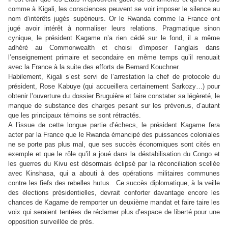
comme à Kigali, les consciences peuvent se voir imposer le silence au
nom d’intérêts jugés supérieurs. Or le Rwanda comme la France ont
jugé avoir intérêt à normaliser leurs relations. Pragmatique sinon
cynique, le président Kagame n’a rien cédé sur le fond, il a même
adhéré au Commonwealth et choisi d’imposer l’anglais dans
l’enseignement primaire et secondaire en même temps qu’il renouait
avec la France à la suite des efforts de Bernard Kouchner.
Habilement, Kigali s’est servi de l’arrestation la chef de protocole du
président, Rose Kabuye (qui accueillera certainement Sarkozy…) pour
obtenir l’ouverture du dossier Bruguière et faire constater sa légèreté, le
manque de substance des charges pesant sur les prévenus, d’autant
que les principaux témoins se sont rétractés.
A l’issue de cette longue partie d’échecs, le président Kagame fera
acter par la France que le Rwanda émancipé des puissances coloniales
ne se porte pas plus mal, que ses succès économiques sont cités en
exemple et que le rôle qu’il a joué dans la déstabilisation du Congo et
les guerres du Kivu est désormais éclipsé par la réconciliation scellée
avec Kinshasa, qui a abouti à des opérations militaires communes
contre les fiefs des rebelles hutus. Ce succès diplomatique, à la veille
des élections présidentielles, devrait conforter davantage encore les
chances de Kagame de remporter un deuxième mandat et faire taire les
voix qui seraient tentées de réclamer plus d’espace de liberté pour une
opposition surveillée de près.