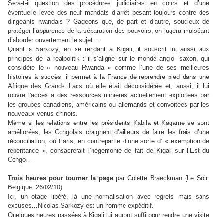
Sera-t-il question des procédures judiciaires en cours et d’une
éventuelle levée des neuf mandats d’arrêt pesant toujours contre des
dirigeants rwandais ? Gageons que, de part et d’autre, soucieux de
protéger l’apparence de la séparation des pouvoirs, on jugera malséant
d’aborder ouvertement le sujet…
Quant à Sarkozy, en se rendant à Kigali, il souscrit lui aussi aux
principes de la realpolitik : il s’aligne sur le monde anglo- saxon, qui
considère le « nouveau Rwanda » comme l’une de ses meilleures
histoires à succès, il permet à la France de reprendre pied dans une
Afrique des Grands Lacs où elle était déconsidérée et, aussi, il lui
rouvre l’accès à des ressources minières actuellement exploitées par
les groupes canadiens, américains ou allemands et convoitées par les
nouveaux venus chinois.
Même si les relations entre les présidents Kabila et Kagame se sont
améliorées, les Congolais craignent d’ailleurs de faire les frais d’une
réconciliation, où Paris, en contrepartie d’une sorte d’ « exemption de
repentance », consacrerait l’hégémonie de fait de Kigali sur l’Est du
Congo…
Trois heures pour tourner la page
par Colette Braeckman (Le Soir.
Belgique. 26/02/10)
Ici, un otage libéré, là une normalisation avec regrets mais sans
excuses…Nicolas Sarkozy est un homme expéditif.
Quelques heures passées à Kigali lui auront suffi pour rendre une visite