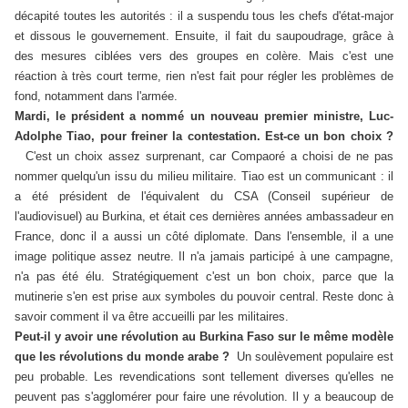
décapité toutes les autorités : il a suspendu tous les chefs d'état-major
et dissous le gouvernement. Ensuite, il fait du saupoudrage, grâce à
des mesures ciblées vers des groupes en colère. Mais c'est une
réaction à très court terme, rien n'est fait pour régler les problèmes de
fond, notamment dans l'armée.
Mardi, le président a nommé un nouveau premier ministre, Luc-
Adolphe Tiao, pour freiner la contestation. Est-ce un bon choix ?
C'est un choix assez surprenant, car Compaoré a choisi de ne pas
nommer quelqu'un issu du milieu militaire. Tiao est un communicant : il
a été président de l'équivalent du CSA (Conseil supérieur de
l'audiovisuel) au Burkina, et était ces dernières années ambassadeur en
France, donc il a aussi un côté diplomate. Dans l'ensemble, il a une
image politique assez neutre. Il n'a jamais participé à une campagne,
n'a pas été élu. Stratégiquement c'est un bon choix, parce que la
mutinerie s'en est prise aux symboles du pouvoir central. Reste donc à
savoir comment il va être accueilli par les militaires.
Peut-il y avoir une révolution au Burkina Faso sur le même modèle
que les révolutions du monde arabe ?
Un soulèvement populaire est
peu probable. Les revendications sont tellement diverses qu'elles ne
peuvent pas s'agglomérer pour faire une révolution. Il y a beaucoup de