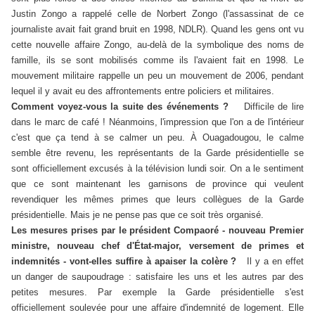
Justin Zongo a rappelé celle de Norbert Zongo (l'assassinat de ce
journaliste avait fait grand bruit en 1998, NDLR). Quand les gens ont vu
cette nouvelle affaire Zongo, au-delà de la symbolique des noms de
famille, ils se sont mobilisés comme ils l'avaient fait en 1998. Le
mouvement militaire rappelle un peu un mouvement de 2006, pendant
lequel il y avait eu des affrontements entre policiers et militaires.
Comment voyez-vous la suite des événements ?
Difficile de lire
dans le marc de café ! Néanmoins, l'impression que l'on a de l'intérieur
c'est que ça tend à se calmer un peu. À Ouagadougou, le calme
semble être revenu, les représentants de la Garde présidentielle se
sont officiellement excusés à la télévision lundi soir. On a le sentiment
que ce sont maintenant les garnisons de province qui veulent
revendiquer les mêmes primes que leurs collègues de la Garde
présidentielle. Mais je ne pense pas que ce soit très organisé.
Les mesures prises par le président Compaoré - nouveau Premier
ministre, nouveau chef d'État-major, versement de primes et
indemnités - vont-elles suffire à apaiser la colère ?
Il y a en effet
un danger de saupoudrage : satisfaire les uns et les autres par des
petites mesures. Par exemple la Garde présidentielle s'est
officiellement soulevée pour une affaire d'indemnité de logement. Elle