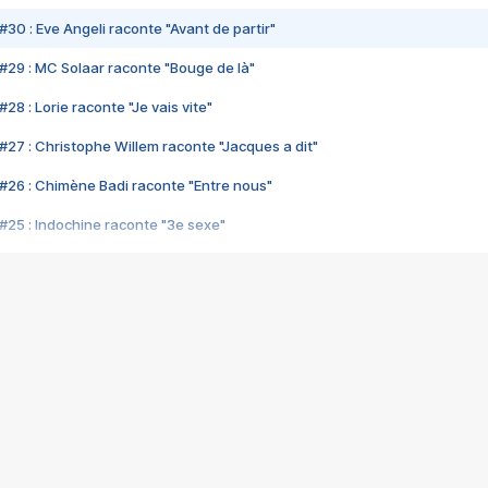
#30 : Eve Angeli raconte "Avant de partir"
#29 : MC Solaar raconte "Bouge de là"
28 : Lorie raconte "Je vais vite"
#27 : Christophe Willem raconte "Jacques a dit"
#26 : Chimène Badi raconte "Entre nous"
#25 : Indochine raconte "3e sexe"
#24 : Zaho raconte "C'est chelou"
#23 : Patrick Bruel raconte "Au café des délices"
#22 : Kyo raconte "Le chemin"
#21 : Nolwenn Leroy raconte "Cassé"
#20 : Patrick Hernandez raconte "Born to be alive"
#19 : Lorie raconte "Près de moi"