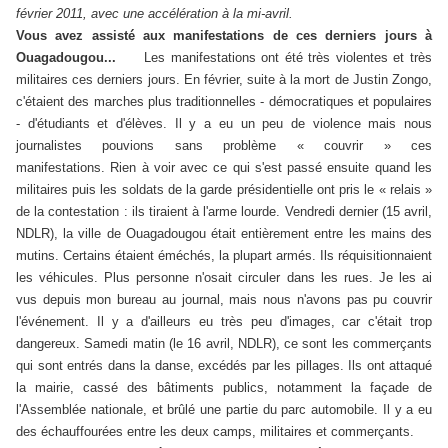
février 2011, avec une accélération à la mi-avril.
Vous avez assisté aux manifestations de ces derniers jours à
Ouagadougou...
Les manifestations ont été très violentes et très
militaires ces derniers jours. En février, suite à la mort de Justin Zongo,
c'étaient des marches plus traditionnelles - démocratiques et populaires
- d'étudiants et d'élèves. Il y a eu un peu de violence mais nous
journalistes pouvions sans problème « couvrir » ces
manifestations.
Rien à voir avec ce qui s'est passé ensuite quand les
militaires puis les soldats de la garde présidentielle ont pris le « relais »
de la contestation : ils tiraient à l'arme lourde. Vendredi dernier (15 avril,
NDLR), la ville de Ouagadougou était entièrement entre les mains des
mutins. Certains étaient éméchés, la plupart armés. Ils réquisitionnaient
les véhicules. Plus personne n'osait circuler dans les rues. Je les ai
vus depuis mon bureau au journal, mais nous n'avons pas pu couvrir
l'événement. Il y a d'ailleurs eu très peu d'images, car c'était trop
dangereux.
Samedi matin (le 16 avril, NDLR), ce sont les commerçants
qui sont entrés dans la danse, excédés par les pillages. Ils ont attaqué
la mairie, cassé des bâtiments publics, notamment la façade de
l'Assemblée nationale, et brûlé une partie du parc automobile. Il y a eu
des échauffourées entre les deux camps, militaires et commerçants.