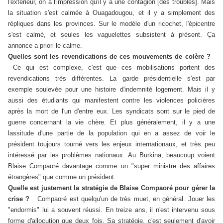
l'extérieur, on a l'impression qu'il y a une contagion [des troubles]. Mais
la situation s'est calmée à Ouagadougou, et il y a simplement des
répliques dans les provinces. Sur le modèle d'un ricochet, l'épicentre
s'est calmé, et seules les vaguelettes subsistent à présent. Ça
annonce a priori le calme.
Quelles sont les revendications de ces mouvements de colère ?
Ce qui est complexe, c'est que ces mobilisations portent des
revendications très différentes. La garde présidentielle s'est par
exemple soulevée pour une histoire d'indemnité logement. Mais il y
aussi des étudiants qui manifestent contre les violences policières
après la mort de l'un d'entre eux. Les syndicats sont sur le pied de
guerre concernant la vie chère. Et plus généralement, il y a une
lassitude d'une partie de la population qui en a assez de voir le
président toujours tourné vers les enjeux internationaux, et très peu
intéressé par les problèmes nationaux. Au Burkina, beaucoup voient
Blaise Compaoré davantage comme un "super ministre des affaires
étrangères" que comme un président.
Quelle est justement la stratégie de Blaise Compaoré pour gérer la
crise ?
Compaoré est quelqu'un de très muet, en général. Jouer les
"endormis" lui a souvent réussi. En treize ans, il n'est intervenu sous
forme d'allocution que deux fois. Sa stratégie, c'est seulement d'avoir