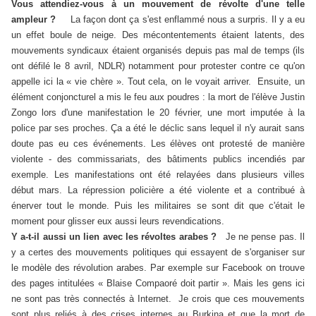
Vous attendiez-vous à un mouvement de révolte d'une telle
ampleur ?
La façon dont ça s'est enflammé nous a surpris. Il y a eu
un effet boule de neige. Des mécontentements étaient latents, des
mouvements syndicaux étaient organisés depuis pas mal de temps (ils
ont défilé le 8 avril, NDLR) notamment pour protester contre ce qu'on
appelle ici la « vie chère ». Tout cela, on le voyait arriver.
Ensuite, un
élément conjoncturel a mis le feu aux poudres : la mort de l'élève Justin
Zongo lors d'une manifestation le 20 février, une mort imputée à la
police par ses proches. Ça a été le déclic sans lequel il n'y aurait sans
doute pas eu ces événements. Les élèves ont protesté de manière
violente - des commissariats, des bâtiments publics incendiés par
exemple. Les manifestations ont été relayées dans plusieurs villes
début mars. La répression policière a été violente et a contribué à
énerver tout le monde. Puis les militaires se sont dit que c'était le
moment pour glisser eux aussi leurs revendications.
Y a-t-il aussi un lien avec les révoltes arabes ?
Je ne pense pas. Il
y a certes des mouvements politiques qui essayent de s'organiser sur
le modèle des révolution arabes. Par exemple sur Facebook on trouve
des pages intitulées « Blaise Compaoré doit partir ». Mais les gens ici
ne sont pas très connectés à Internet.
Je crois que ces mouvements
sont plus reliés à des crises internes au Burkina et que la mort de