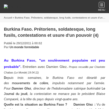
MENU
Accueil
» Burkina Faso. Prétoriens, soldatesque, long fusils, contestations et usure d'un pouvoir (4)
Burkina Faso. Prétoriens, soldatesque, long
fusils, contestations et usure d'un pouvoir (4)
Publié le 29/12/2011 à 00:02
Par
Un monde formidable
Au Burkina Faso, "un soulèvement populaire est peu
.
probable".
Entretien avec Damien Glez
Propos recueillis par Charlotte
Chabas (Le Monde| 19.04.11)
D
epuis trois semaines, le Burkina Faso est ébranlé par
des
mouvements de colère
, impulsés notamment par l'armée.
Pour
Damien Glez
, directeur de l'hebdomadaire satirique burkinabé
Le
Journal du jeudi
, la contestation ne menace pas le président Blaise
Compaoré, à la tête du pays depuis vingt-quatre ans.
Quelle est la situation au Burkina Faso ?
Damien Glez :
Vu de