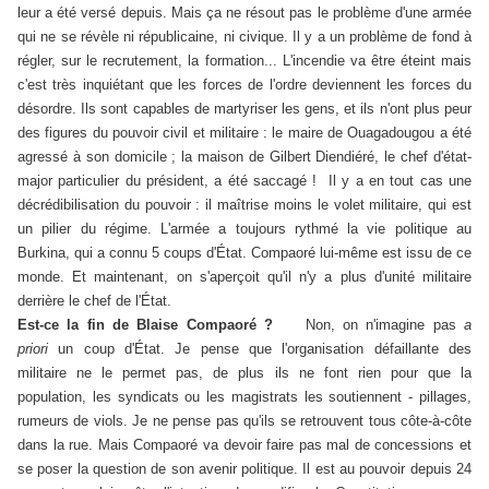
leur a été versé depuis. Mais ça ne résout pas le problème d'une armée
qui ne se révèle ni républicaine, ni civique. Il y a un problème de fond à
régler, sur le recrutement, la formation...
L'incendie va être éteint mais
c'est très inquiétant que les forces de l'ordre deviennent les forces du
désordre. Ils sont capables de martyriser les gens, et ils n'ont plus peur
des figures du pouvoir civil et militaire : le maire de Ouagadougou a été
agressé à son domicile ; la maison de Gilbert Diendiéré, le chef d'état-
major particulier du président, a été saccagé ! Il y a en tout cas une
décrédibilisation du pouvoir : il maîtrise moins le volet militaire, qui est
un pilier du régime. L'armée a toujours rythmé la vie politique au
Burkina, qui a connu 5 coups d'État. Compaoré lui-même est issu de ce
monde. Et maintenant, on s'aperçoit qu'il n'y a plus d'unité militaire
derrière le chef de l'État.
Est-ce la fin de Blaise Compaoré ?
Non, on n'imagine pas
a
priori
un coup d'État. Je pense que l'organisation défaillante des
militaire ne le permet pas, de plus ils ne font rien pour que la
population, les syndicats ou les magistrats les soutiennent - pillages,
rumeurs de viols. Je ne pense pas qu'ils se retrouvent tous côte-à-côte
dans la rue.
Mais Compaoré va devoir faire pas mal de concessions et
se poser la question de son avenir politique. Il est au pouvoir depuis 24