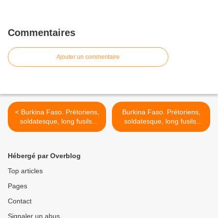
Commentaires
Ajouter un commentaire
< Burkina Faso. Prétoriens,
Burkina Faso. Prétoriens,
soldatesque, long fusils,
soldatesque, long fusils,
contestations et usure d'un
contestations et usure d'un
pouvoir (3)
pouvoir (5) >
Hébergé par Overblog
Top articles
Pages
Contact
Signaler un abus