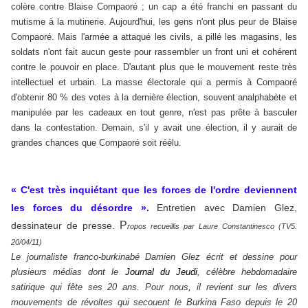
colère contre Blaise Compaoré ; un cap a été franchi en passant du
mutisme à la mutinerie. Aujourd'hui, les gens n'ont plus peur de Blaise
Compaoré. Mais l'armée a attaqué les civils, a pillé les magasins, les
soldats n'ont fait aucun geste pour rassembler un front uni et cohérent
contre le pouvoir en place. D'autant plus que le mouvement reste très
intellectuel et urbain. La masse électorale qui a permis à Compaoré
d'obtenir 80 % des votes à la dernière élection, souvent analphabète et
manipulée par les cadeaux en tout genre, n'est pas prête à basculer
dans la contestation. Demain, s'il y avait une élection, il y aurait de
grandes chances que Compaoré soit réélu.
« C'est très inquiétant que les forces de l'ordre deviennent
les forces du désordre ».
Entretien avec Damien Glez,
P
dessinateur de presse.
ropos recueillis par Laure Constantinesco (TV5.
20/04/11)
Le journaliste franco-burkinabé Damien Glez écrit et dessine pour
plusieurs médias dont le
Journal du Jeudi
, célèbre hebdomadaire
satirique qui fête ses 20 ans. Pour nous, il revient sur les divers
mouvements de révoltes qui secouent le Burkina Faso depuis le 20