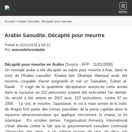
MENU
Accueil
» Arabie Saoudite. Décapité pour meurtre
Arabie Saoudite. Décapité pour meurtre
Publié le 01/11/2011 à 00:11
Par
unmondeformidable
Décapité pour meurtre en Arabie
(Source - AFP - 11/01/2009)
Un nomade arabe a été décapité au sabre pour meurtre à Arar, dans le
nord de l'Arabie saoudite. Khaled ben Dhahawi Hamoud avait été
reconnu coupable d'avoir poignardé et tué un Saoudien, Sultan al-
Rawili. Il s'agit de la quatrième décapitation annoncée cette année
dans le royaume où 102 personnes avaient été exécutées l'an dernier.
Un record a été atteint en 2007 avec 153 exécutions, contre 37 en
2006. Le viol, le meurtre, l'apostasie, le vol à main armée et le trafic
de drogue font partie des crimes passibles de la peine capitale dans le
royaume ultraconservateur qui applique strictement la charia, la loi
islamique. En octobre dernier, l'organisation Amnesty International
s'était élevée contre le fait que le gouvernement saoudien continuait
"d'exécuter des gens, à un rythme moyen de plus de deux par