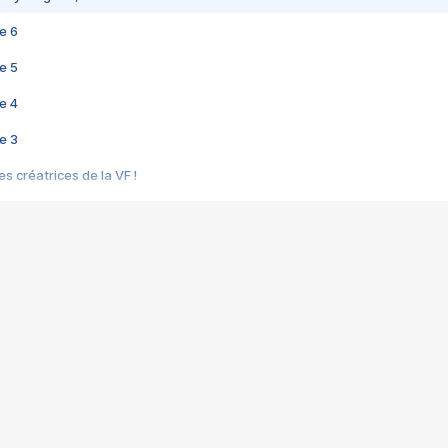
e 6
e 5
e 4
e 3
s créatrices de la VF !
e 2
e 1
e Mektoub My Love arrive enfin ! Rencontre avec Shaïn Boumedine et Sal
i : après Toni en famille
elle réalise le bouleversant Dites lui que je l'aime
ais ! Rencontre autour de Vie privée de Rebecca Zlotowski
 de Marguerite, Grave... Rencontre avec Ella Rumpf